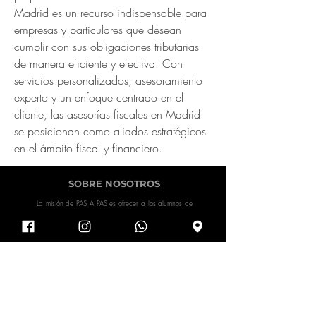
Madrid es un recurso indispensable para 
empresas y particulares que desean 
cumplir con sus obligaciones tributarias 
de manera eficiente y efectiva. Con 
servicios personalizados, asesoramiento 
experto y un enfoque centrado en el 
cliente, las asesorías fiscales en Madrid 
se posicionan como aliados estratégicos 
en el ámbito fiscal y financiero.
SOBRE NOSOTROS
La misión de PAS A PAS es ofrecer a los alumnos de
todos los niveles, no sólo clases de danza, sino
también, diversas experiencias con las que los
estudiantes puedan crecer mental y físicamente
como bailarines.
En PAS A PAS nos apasiona la danza y ayudar a
otros a liberar el bailarín que llevan dentro. ¿Listos
para mover el cuerpo? Contáctanos para obtener
más información de nuestro estudio.