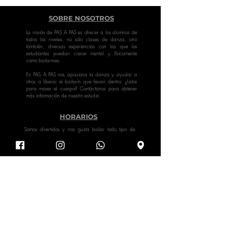
SOBRE NOSOTROS
La misión de PAS A PAS es ofrecer a los alumnos de
todos los niveles, no sólo clases de danza, sino
también, diversas experiencias con las que los
estudiantes puedan crecer mental y físicamente
como bailarines.
En PAS A PAS nos apasiona la danza y ayudar a
otros a liberar el bailarín que llevan dentro. ¿Listos
para mover el cuerpo? Contáctanos para obtener
más información de nuestro estudio.
HORARIOS
Somos divertidos y nos gusta bailar todo tipo de
estilos: Baile Deportivo, hip hop, modern, jazz,
contemporáneo, yoga, oriental…
¡Revisa los horarios!
Privacidad
Blog
Contacto
Nosotros
Instalaciones
Staff