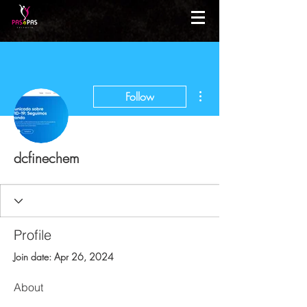
More actions
Follow
dcfinechem
Profile
Join date: Apr 26, 2024
About