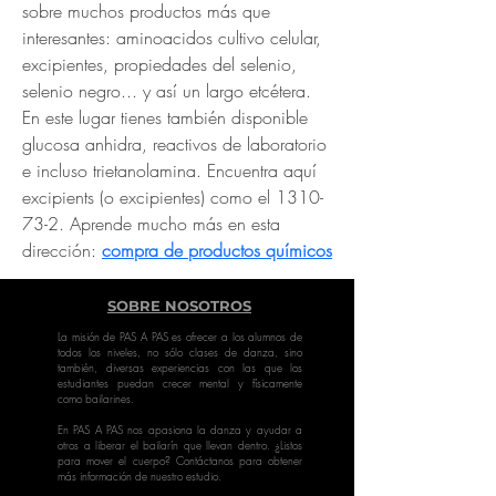
sobre muchos productos más que 
interesantes: aminoacidos cultivo celular, 
excipientes, propiedades del selenio, 
selenio negro... y así un largo etcétera. 
En este lugar tienes también disponible 
glucosa anhidra, reactivos de laboratorio 
e incluso trietanolamina. Encuentra aquí 
excipients (o excipientes) como el 1310-
73-2. Aprende mucho más en esta 
dirección: 
compra de productos químicos
SOBRE NOSOTROS
La misión de PAS A PAS es ofrecer a los alumnos de
todos los niveles, no sólo clases de danza, sino
también, diversas experiencias con las que los
estudiantes puedan crecer mental y físicamente
como bailarines.
En PAS A PAS nos apasiona la danza y ayudar a
otros a liberar el bailarín que llevan dentro. ¿Listos
para mover el cuerpo? Contáctanos para obtener
más información de nuestro estudio.