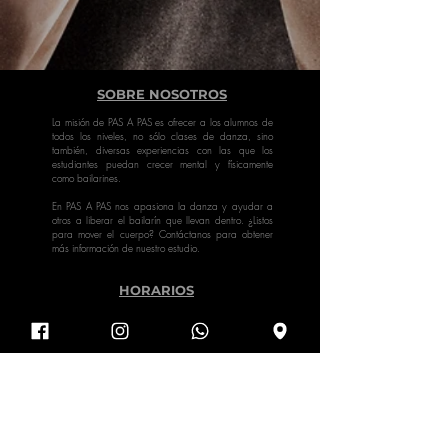
SOBRE NOSOTROS
La misión de PAS A PAS es ofrecer a los alumnos de
todos los niveles, no sólo clases de danza, sino
también, diversas experiencias con las que los
estudiantes puedan crecer mental y físicamente
como bailarines.
En PAS A PAS nos apasiona la danza y ayudar a
otros a liberar el bailarín que llevan dentro. ¿Listos
para mover el cuerpo? Contáctanos para obtener
más información de nuestro estudio.
HORARIOS
Somos divertidos y nos gusta bailar todo tipo de
estilos: Baile Deportivo, hip hop, modern, jazz,
contemporáneo, yoga, oriental…
¡Revisa los horarios!
Privacidad
Blog
Contacto
Nosotros