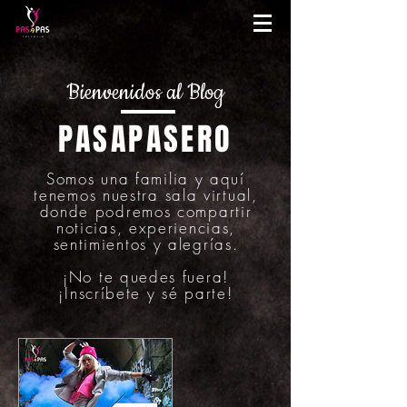
Bienvenidos al Blog
PASAPASERO
Somos una familia y aquí
tenemos nuestra sala virtual,
donde podremos compartir
noticias, experiencias,
sentimientos y alegrías.
¡No te quedes fuera!
¡Inscríbete y sé parte!