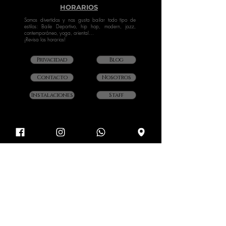
HORARIOS
Somos divertidos y nos gusta bailar todo tipo de
estilos: Baile Deportivo, hip hop, modern, jazz,
contemporáneo, yoga, oriental…
¡Revisa los horarios!
Privacidad
Blog
Contacto
Nosotros
Instalaciones
Staff
SOCIAL