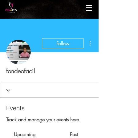
More actions
Follow
fondeofacil
Events
Track and manage your events here.
Upcoming
Past