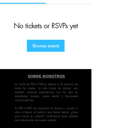
No tickets or RSVPs yet
Browse events
SOBRE NOSOTROS
La misión de PAS A PAS es ofrecer a los alumnos de
todos los niveles, no sólo clases de danza, sino
también, diversas experiencias con las que los
estudiantes puedan crecer mental y físicamente
como bailarines.
En PAS A PAS nos apasiona la danza y ayudar a
otros a liberar el bailarín que llevan dentro. ¿Listos
para mover el cuerpo? Contáctanos para obtener
más información de nuestro estudio.